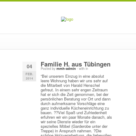
Familie H. aus Tübingen
04
Posted by
-
with
in
mmh-admin
FEB.
”Bei unserem Einzug in eine absolut
2014
leere Wohnung haben wir uns sehr auf
die Mitarbeit von Harald Henschel
gefreut. In einem sehr engen Zeitraum
hat er sich die Zeit genommen, bei der
persönlichen Beratung vor Ort und dann
durch aufmerksame Vorschläge eine
ganz individuelle Kücheneinrichtung zu
bauen. ??Viel Spaß und Zufriedenheit
erfuhren wir ein paar Monate danach, als
wir seine Dienste wieder für ein
spezielles Möbel (Garderobe unter der
Treppe) in Anspruch nahmen. ?Die
schöne Holzverarbeitung, die liebevollen